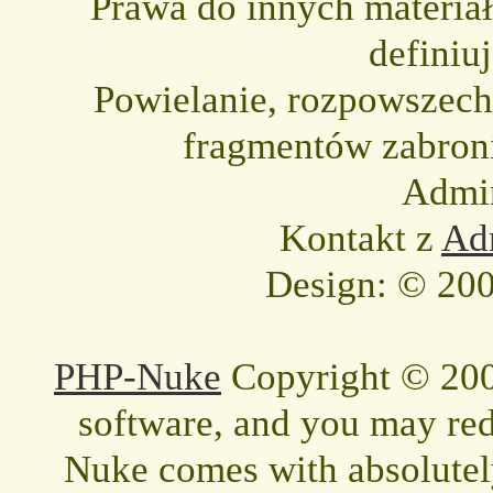
Prawa do innych materia
definiu
Powielanie, rozpowszechni
fragmentów zabron
Admin
Kontakt z
Adm
Design: © 200
PHP-Nuke
Copyright © 2005
software, and you may redi
Nuke comes with absolutely 