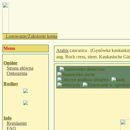
Logowanie/Założenie konta
Menu
Arabis
caucasica
(Gęsiówka kaukaska
ang. Rock cress, niem. Kaukasische Gä
Ogólne
Strona główna
Ogłoszenia
Rośliny
Info
Regulamin
FAQ