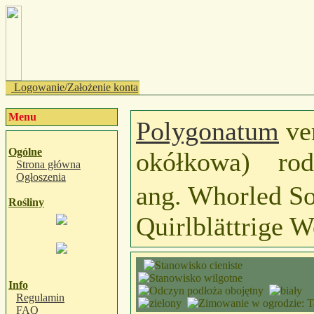
Logowanie/Założenie konta
Menu
Polygonatum
ve
Ogólne
okółkowa) rod
Strona główna
Ogłoszenia
ang. Whorled So
Rośliny
Quirlblättrige 
Info
Regulamin
FAQ