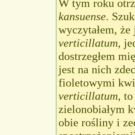
W tym roku otr
kansuense
. Szuk
wyczytałem, że 
verticillatum
, j
dostrzegłem mię
jest na nich zde
fioletowymi kwi
verticillatum
, t
zielonobiałym k
obie rośliny i ze