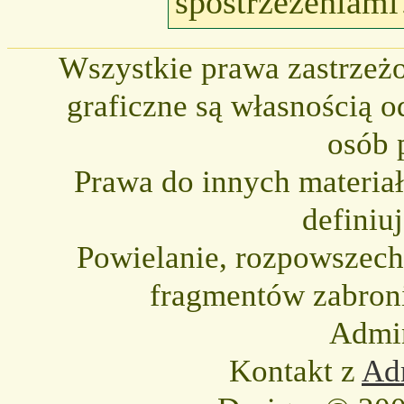
spostrzeżeniami
Wszystkie prawa zastrzeżo
graficzne są własnością o
osób 
Prawa do innych materia
definiu
Powielanie, rozpowszechni
fragmentów zabron
Admin
Kontakt z
Adm